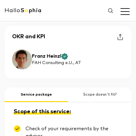
Hallo
S
o
phia
OKR and KPI
Franz Heinzl
FAH Consulting e.U.
, AT
Service package
Scope doesn't fit?
Scope of this service:
Check of your requirements by the