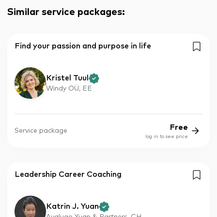
Similar service packages
:
Find your passion and purpose in life
Kristel Tuul
Windy OÜ, EE
Free
Service package
log in to see price
Leadership Career Coaching
Katrin J. Yuan
Avalugo Yuan & Partners, CH