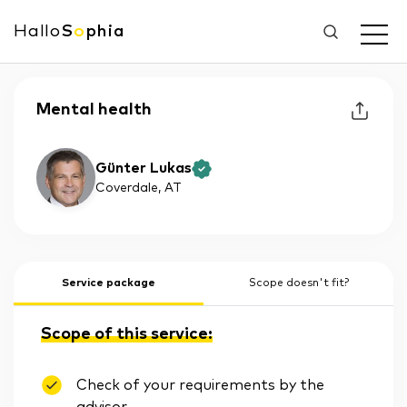
Hallo
S
o
phia
Mental health
Günter Lukas
Coverdale
, AT
Service package
Scope doesn't fit?
Scope of this service:
Check of your requirements by the