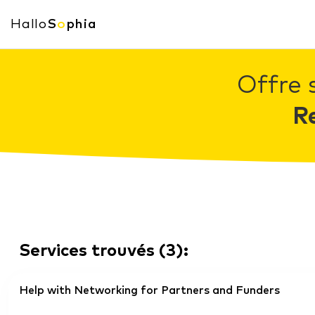
Hallo
S
o
phia
Offre 
R
Services trouvés
(
3
):
Help with Networking for Partners and Funders