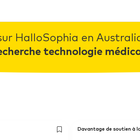
sur HalloSophia en Australia
echerche technologie médica
Davantage de soutien à la