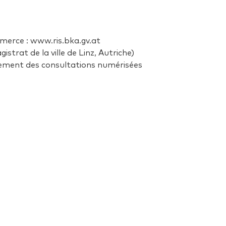
erce : www.ris.bka.gv.at
strat de la ville de Linz, Autriche)
tement des consultations numérisées