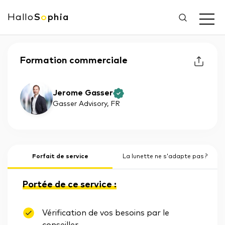
Hallo
S
o
phia
Formation commerciale
Jerome Gasser
Gasser Advisory
, FR
Forfait de service
La lunette ne s'adapte pas ?
Portée de ce service :
Vérification de vos besoins par le