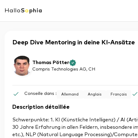
Hallo
S
o
phia
Deep Dive Mentoring in deine KI-Ansätze
Thomas Pötter
Compris Technologies AG
, CH
Conseille dans :
Allemand
Anglais
Français
Description détaillée
Schwerpunkte: 1. KI (Künstliche Intelligenz) / AI (Art
30 Jahre Erfahrung in allen Feldern, insbesondere
etc.), NLP (Natural Language Processing)/Computerli