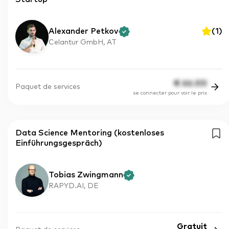
Alexander Petkov
(
1
)
Celantur GmbH, AT
€
66.00
Paquet de services
se connecter pour voir le prix
Data Science Mentoring (kostenloses
Einführungsgespräch)
Tobias Zwingmann
RAPYD.AI, DE
Gratuit