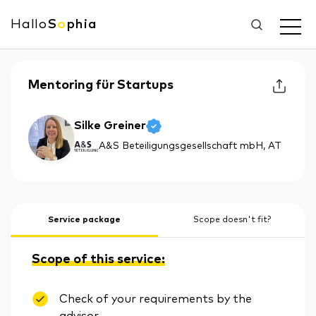
Hallo
S
o
phia
Mentoring für Startups
Silke Greiner
A&S Beteiligungsgesellschaft mbH
, AT
Service package
Scope doesn't fit?
Scope of this service:
Check of your requirements by the