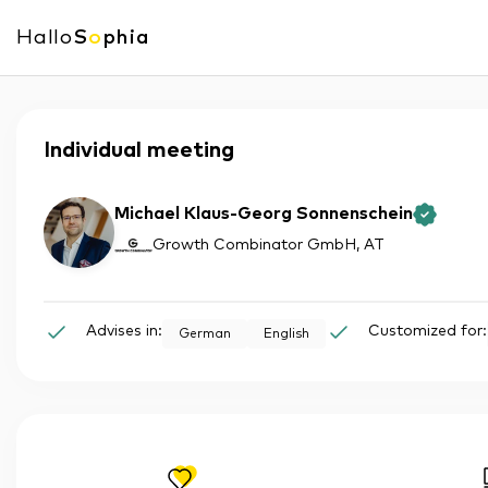
Hallo
S
o
phia
Individual meeting
Michael Klaus-Georg Sonnenschein
Growth Combinator GmbH
, AT
Advises in:
Customized for:
German
English