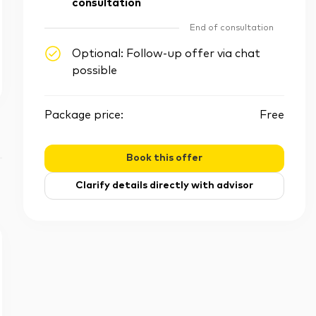
consultation
End of consultation
Optional: Follow-up offer via chat
possible
Package price:
Free
Book this offer
Clarify details directly with advisor