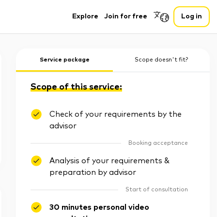
Explore
Join for free
Log in
Service package
Scope doesn't fit?
Scope of this service:
Check of your requirements by the
advisor
Booking acceptance
Analysis of your requirements &
preparation by advisor
Start of consultation
30 minutes personal video