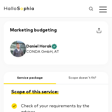
Hallo
S
o
phia
Marketing budgeting
Daniel Horak
CONDA GmbH
, AT
Service package
Scope doesn't fit?
Scope of this service:
Check of your requirements by the