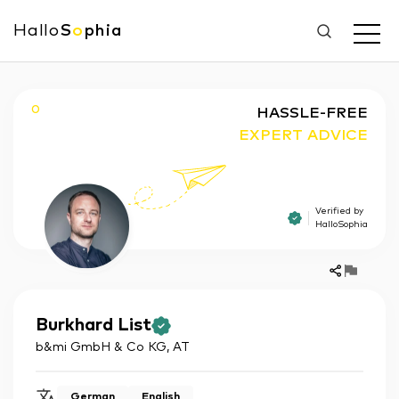
Hallo
S
o
phia
O
HASSLE-FREE
EXPERT ADVICE
Verified by
HalloSophia
Burkhard
List
b&mi GmbH & Co KG
,
AT
German
English