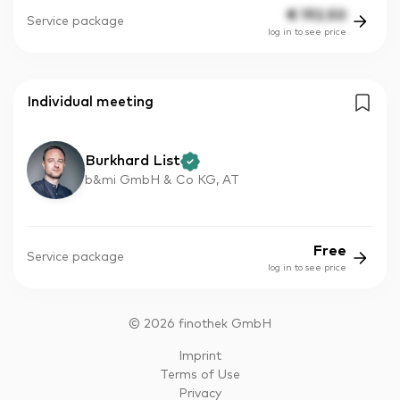
€
192.50
Service package
log in to see price
Individual meeting
Burkhard List
b&mi GmbH & Co KG, AT
Free
Service package
log in to see price
©
2026
finothek GmbH
Imprint
Terms of Use
Privacy