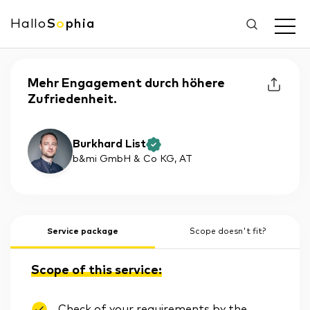
Hallo
S
o
phia
Mehr Engagement durch höhere
Zufriedenheit.
Burkhard List
b&mi GmbH & Co KG
, AT
Service package
Scope doesn't fit?
Scope of this service:
Check of your requirements by the