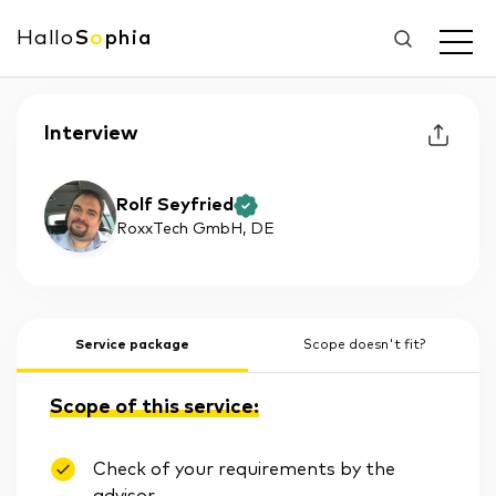
Hallo
S
o
phia
Interview
Rolf Seyfried
RoxxTech GmbH
, DE
Service package
Scope doesn't fit?
Scope of this service:
Check of your requirements by the