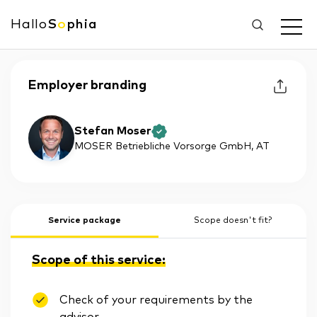
Hallo
S
o
phia
Employer branding
Stefan Moser
MOSER Betriebliche Vorsorge GmbH
, AT
Service package
Scope doesn't fit?
Scope of this service:
Check of your requirements by the