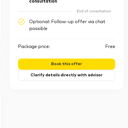
consultation
End of consultation
Optional: Follow-up offer via chat
possible
Package price:
Free
Book this offer
Clarify details directly with advisor