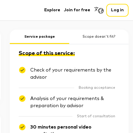
Explore
Join for free
Log in
Service package
Scope doesn't fit?
Scope of this service:
Check of your requirements by the
advisor
Booking acceptance
Analysis of your requirements &
preparation by advisor
Start of consultation
30 minutes personal video