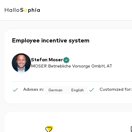
Hallo
S
o
phia
Employee incentive system
Stefan Moser
MOSER Betriebliche Vorsorge GmbH
, AT
Advises in:
Customized for:
German
English