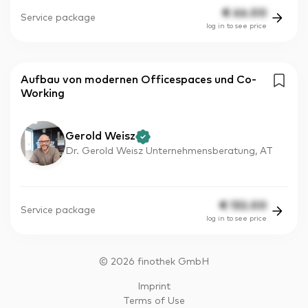
€
66.00
Service package
log in to see price
Aufbau von modernen Officespaces und Co-
Working
Gerold Weisz
Dr. Gerold Weisz Unternehmensberatung, AT
€
132.00
Service package
log in to see price
©
2026
finothek GmbH
Imprint
Terms of Use