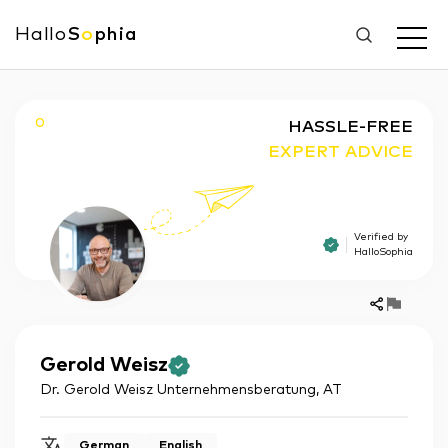
Hallo
S
o
phia
O
HASSLE-FREE
EXPERT ADVICE
Verified by
HalloSophia
Gerold
Weisz
Dr. Gerold Weisz Unternehmensberatung
,
AT
German
English