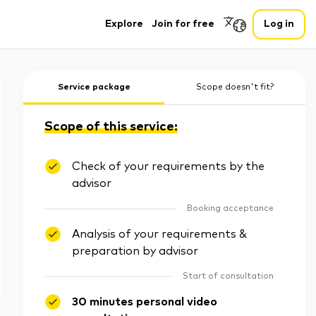
Explore
Join for free
Log in
Service package
Scope doesn't fit?
Scope of this service:
Check of your requirements by the
advisor
Booking acceptance
Analysis of your requirements &
preparation by advisor
Start of consultation
30 minutes personal video