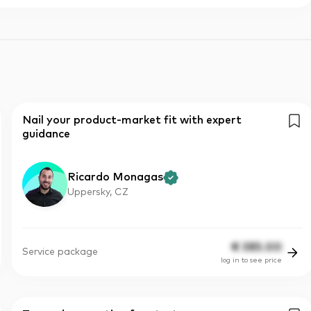
Nail your product-market fit with expert
guidance
Ricardo Monagas
Uppersky, CZ
€
385.00
Service package
log in to see price