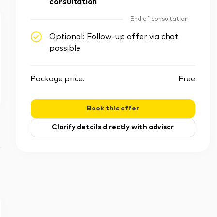
consultation
End of consultation
Optional: Follow-up offer via chat
possible
Package price:
Free
Book this offer
Clarify details directly with advisor