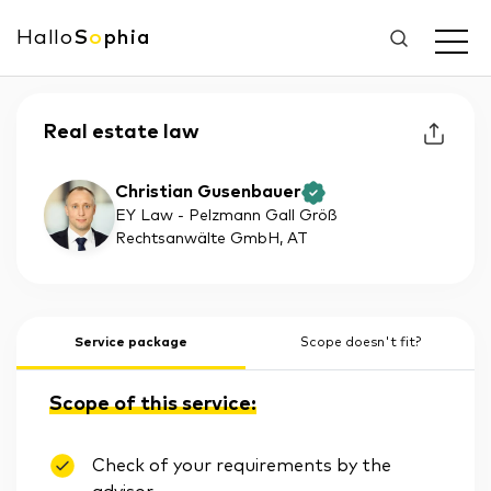
Hallo
S
o
phia
Real estate law
Christian Gusenbauer
EY Law - Pelzmann Gall Größ
Rechtsanwälte GmbH
, AT
Service package
Scope doesn't fit?
Scope of this service:
Check of your requirements by the