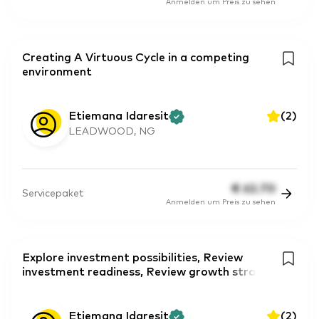
Anmelden um Preis zu sehen
Creating A Virtuous Cycle in a competing
environment
Etiemana Idaresit
(
2
)
LEADWOOD, NG
€
62.70
Servicepaket
Anmelden um Preis zu sehen
Explore investment possibilities, Review
investment readiness, Review growth stra
Etiemana Idaresit
(
2
)