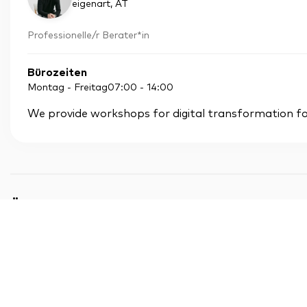
eigenart
, AT
Professionelle/r Berater*in
Bürozeiten
Montag - Freitag
07:00
-
14:00
We provide workshops for digital transformation fo
Ähnliche Dienstleistungen von anderen Exper
LinkedIn Sales
Alexander Haindl