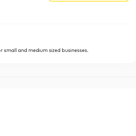
r small and medium sized businesses.
t*innen
: