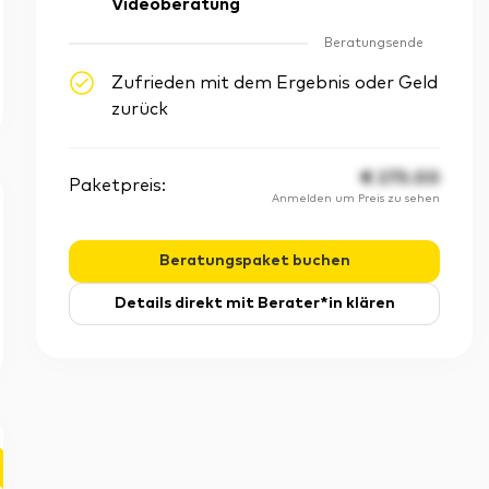
Videoberatung
Beratungsende
Zufrieden mit dem Ergebnis oder Geld
zurück
€
275.00
Paketpreis:
Anmelden um Preis zu sehen
Beratungspaket buchen
Details direkt mit Berater*in klären