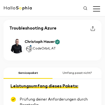
Hallo
S
o
phia
Troubleshooting Azure
Christoph Hauer
CodeOrbit
, AT
Servicepaket
Umfang passt nicht?
Leistungsumfang dieses Pakets:
Prüfung deiner Anforderungen durch