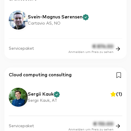
Svein-Magnus Sørensen
Cartavio AS, NO
€
874.50
Servicepaket
Anmelden um Preis zu sehen
Cloud computing consulting
Sergii Kauk
(
1
)
Sergii Kauk, AT
€
110.00
Servicepaket
Anmelden um Preis zu sehen