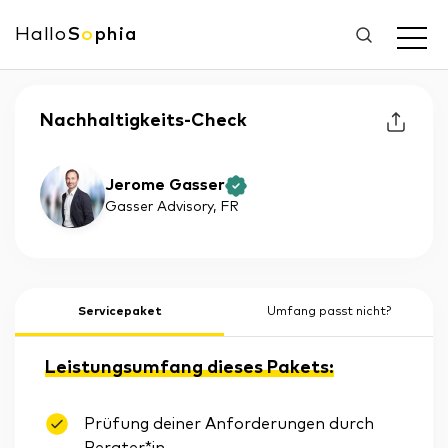
Hallo
S
o
phia
Nachhaltigkeits-Check
Jerome Gasser
Gasser Advisory
, FR
Servicepaket
Umfang passt nicht?
Leistungsumfang dieses Pakets:
Prüfung deiner Anforderungen durch