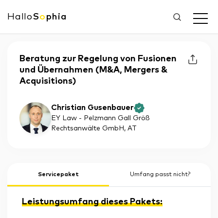
Hallo
S
o
phia
Beratung zur Regelung von Fusionen
und Übernahmen (M&A, Mergers &
Acquisitions)
Christian Gusenbauer
EY Law - Pelzmann Gall Größ
Rechtsanwälte GmbH
, AT
Servicepaket
Umfang passt nicht?
Leistungsumfang dieses Pakets: