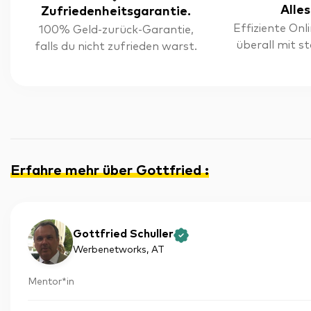
Alles
Zufriedenheitsgarantie.
Effiziente On
100% Geld-zurück-Garantie,
überall mit s
falls du nicht zufrieden warst.
Erfahre mehr über Gottfried
:
Gottfried Schuller
Werbenetworks
, AT
Mentor*in