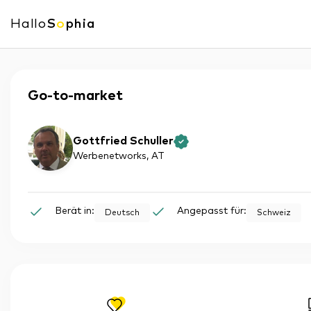
Hallo
S
o
phia
Go-to-market
Gottfried Schuller
Werbenetworks
, AT
Berät in:
Angepasst für:
Deutsch
Schweiz