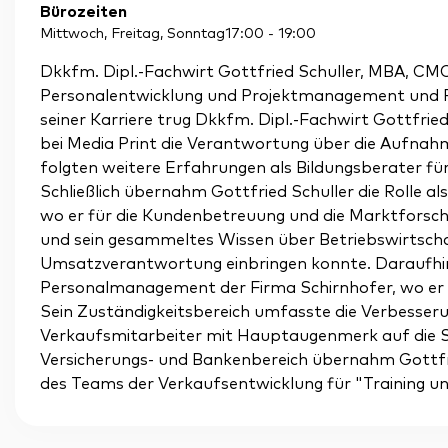
Bürozeiten
Mittwoch, Freitag, Sonntag
17:00
-
19:00
Dkkfm. Dipl.-Fachwirt Gottfried Schuller, MBA, C
Personalentwicklung und Projektmanagement und 
seiner Karriere trug Dkkfm. Dipl.-Fachwirt Gottfri
bei Media Print die Verantwortung über die Aufnahm
folgten weitere Erfahrungen als Bildungsberater für d
Schließlich übernahm Gottfried Schuller die Rolle al
wo er für die Kundenbetreuung und die Marktforsch
und sein gesammeltes Wissen über Betriebswirtscha
Umsatzverantwortung einbringen konnte. Daraufhin 
Personalmanagement der Firma Schirnhofer, wo er 
Sein Zuständigkeitsbereich umfasste die Verbesseru
Verkaufsmitarbeiter mit Hauptaugenmerk auf die St
Versicherungs- und Bankenbereich übernahm Gottfri
des Teams der Verkaufsentwicklung für "Training un