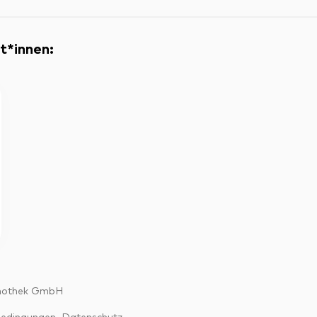
t*innen
:
nothek GmbH