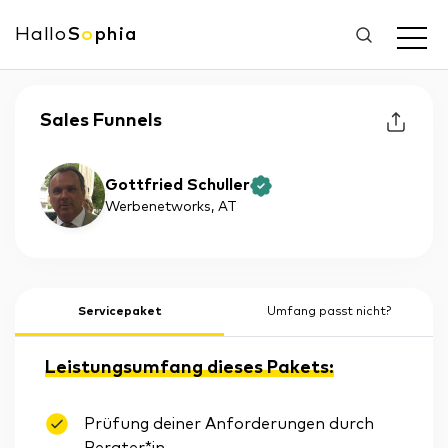
Hallo
S
o
phia
Sales Funnels
Gottfried Schuller
Werbenetworks
, AT
Servicepaket
Umfang passt nicht?
Leistungsumfang dieses Pakets:
Prüfung deiner Anforderungen durch