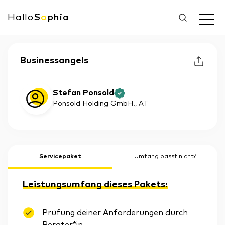
Hallo
S
o
phia
Businessangels
Stefan Ponsold
Ponsold Holding GmbH.
, AT
Servicepaket
Umfang passt nicht?
Leistungsumfang dieses Pakets:
Prüfung deiner Anforderungen durch