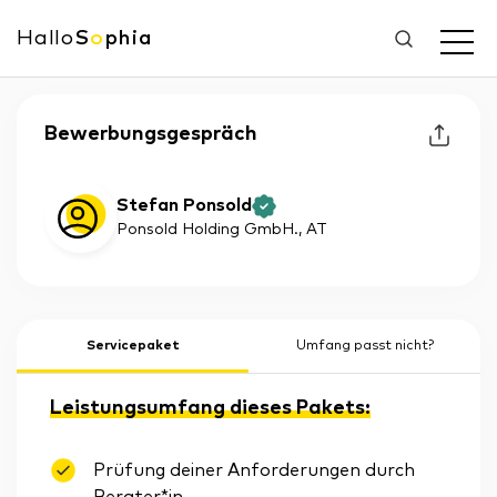
Hallo
S
o
phia
Bewerbungsgespräch
Stefan Ponsold
Ponsold Holding GmbH.
, AT
Servicepaket
Umfang passt nicht?
Leistungsumfang dieses Pakets:
Prüfung deiner Anforderungen durch