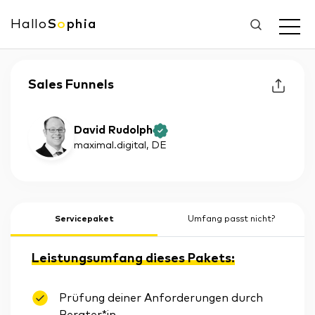
Hallo
S
o
phia
Sales Funnels
David Rudolph
maximal.digital
, DE
Servicepaket
Umfang passt nicht?
Leistungsumfang dieses Pakets:
Prüfung deiner Anforderungen durch