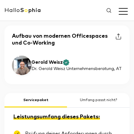
Hallo
S
o
phia
Aufbau von modernen Officespaces
und Co-Working
Gerold Weisz
Dr. Gerold Weisz Unternehmensberatung
, AT
Servicepaket
Umfang passt nicht?
Leistungsumfang dieses Pakets:
Prüfung deiner Anforderungen durch